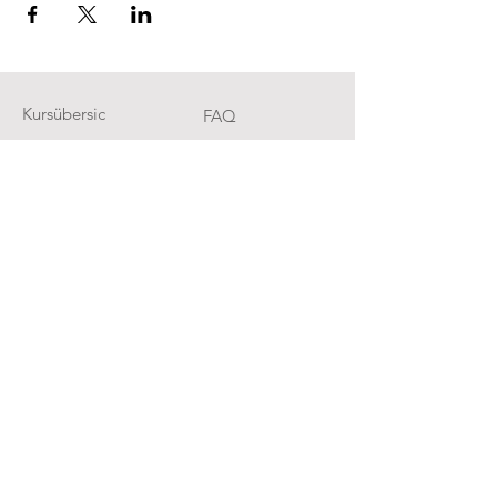
Kursübersic
FAQ
ht
Rückerstattungsrich
Über uns
tlinie
Kontakt
AGB &
Datenschutz
Cookies
Impressum
Newsletter abonnieren
Jetzt abonnieren