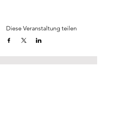
Diese Veranstaltung teilen
Kursübersic
FAQ
ht
Rückerstattungsrich
Über uns
tlinie
Kontakt
AGB &
Datenschutz
Cookies
Impressum