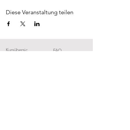
Diese Veranstaltung teilen
Kursübersic
FAQ
ht
Rückerstattungsrich
Über uns
tlinie
Kontakt
AGB &
Datenschutz
Cookies
Impressum
Newsletter abonnieren