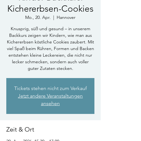
Kichererbsen-Cookies
Mo., 20. Apr.
  |  
Hannover
Knusprig, süß und gesund – in unserem
Backkurs zeigen wir Kindern, wie man aus
Kichererbsen köstliche Cookies zaubert. Mit
viel Spaß beim Rühren, Formen und Backen
entstehen kleine Leckereien, die nicht nur
lecker schmecken, sondern auch voller
guter Zutaten stecken.
Tickets stehen nicht zum Verkauf
Jetzt andere Veranstaltungen
ansehen
Zeit & Ort