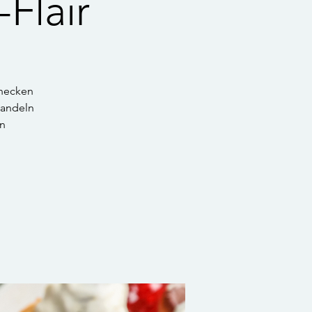
Flair
hnecken
wandeln
in