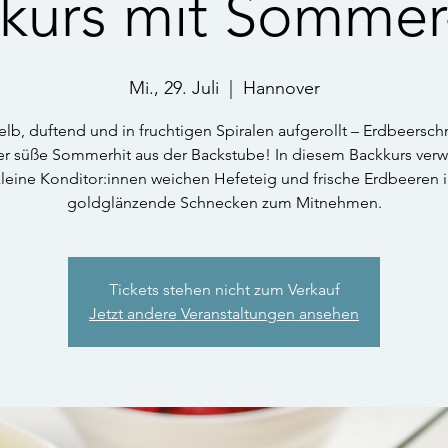
kurs mit Sommer-
Mi., 29. Juli
  |  
Hannover
lb, duftend und in fruchtigen Spiralen aufgerollt – Erdbeersc
er süße Sommerhit aus der Backstube! In diesem Backkurs ver
leine Konditor:innen weichen Hefeteig und frische Erdbeeren 
goldglänzende Schnecken zum Mitnehmen.
Tickets stehen nicht zum Verkauf
Jetzt andere Veranstaltungen ansehen