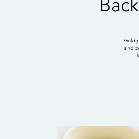
Back
Goldge
sind d
k