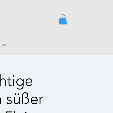
hen
htige
n süßer