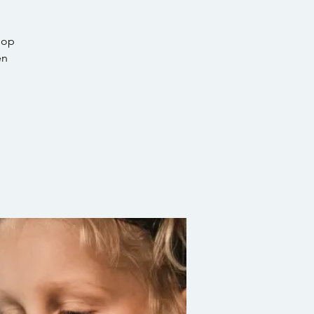
hop
en