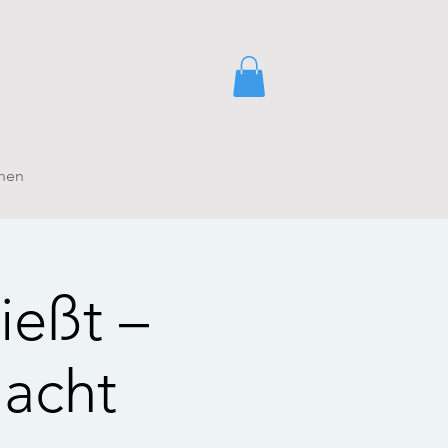
hen
ießt –
macht